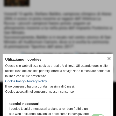
Venerdì 13 aprile, Stefano Baldini, campione olimpico di Atene
2004, è sceso in pista insieme ai ragazzi dell´Atletica La
Rocca: i piccoli campioni hanno potuto seguire un
allenamento insieme a lui nella pista dell´impianto Fontevivo a
San Miniato.
Successivamente, Baldini si è recato nel centro storico di San
Miniato all´Auditorium Carismi, dove si è svolta la cerimonia
di premiazione "Sportivo dell´anno 2017".
close
Utilizziamo i cookies
Questo sito web utilizza cookies propri e/o di terzi. Utilizzando questo sito
<< precedente
successivo >>
accetti l'uso dei cookies per migliorare la navigazione e mostrare contenuti
in linea con le tue preferenze.
Cookie Policy
-
Privacy Policy
Il tuo consenso ha una durata massima di 6 mesi.
Cookie accettati nel consenso: nessun consenso
COPYRIGHT MEZZAMARATONADISANMINIATO.IT
Organizzazione Mezza Maratona Città di San Miniato Giuseppe Cerone
tecnici necessari
ivano@lemanet.it
Ufficio stampa
I cookie tecnici e necessari aiutano a rendere fruibile un
ufficiostampa.mezzasanminiato@gmail.com
sito web abilitando funzioni di base come la navigazione
Fax