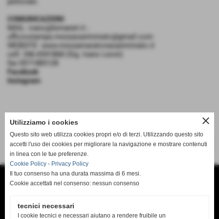
pettorale.
COMUNICAZIONI
MAIL: ivano@lemanet.it ;
ufficiostampa.mezzasanminiato@gmail.com
WEBSITE: www.mezzamaratonasanminiato.it
cell: 346.6941868 (Sig. Ivano Leoni)
fax 0571485128
Facebook
Instagram
close
Utilizziamo i cookies
Questo sito web utilizza cookies propri e/o di terzi. Utilizzando questo sito
accetti l'uso dei cookies per migliorare la navigazione e mostrare contenuti
in linea con le tue preferenze.
Cookie Policy
-
Privacy Policy
Il tuo consenso ha una durata massima di 6 mesi.
Cookie accettati nel consenso: nessun consenso
COPYRIGHT MEZZAMARATONADISANMINIATO.IT
Organizzazione Mezza Maratona Città di San Miniato Giuseppe Cerone
ivano@lemanet.it
tecnici necessari
Ufficio stampa
I cookie tecnici e necessari aiutano a rendere fruibile un
ufficiostampa.mezzasanminiato@gmail.com